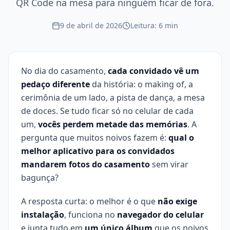
QR Code na mesa para ninguém ficar de fora.
9 de abril de 2026
Leitura: 6 min
No dia do casamento,
cada convidado vê um
pedaço diferente
da história: o making of, a
cerimônia de um lado, a pista de dança, a mesa
de doces. Se tudo ficar só no celular de cada
um,
vocês perdem metade das memórias
. A
pergunta que muitos noivos fazem é:
qual o
melhor aplicativo para os convidados
mandarem fotos do casamento
sem virar
bagunça?
A resposta curta: o melhor é o que
não exige
instalação
, funciona no
navegador do celular
e junta tudo em
um único álbum
que os noivos