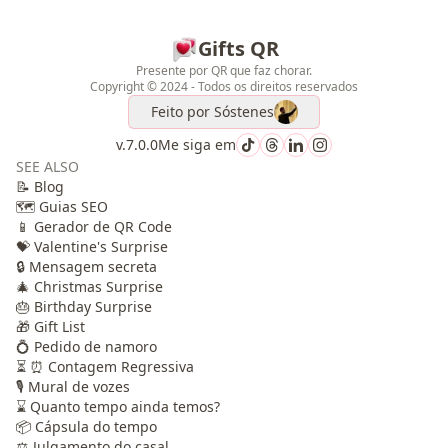
Gifts QR
Presente por QR que faz chorar.
Copyright © 2024 - Todos os direitos reservados
Feito por
Sóstenes
v.7.0.0
Me siga em
SEE ALSO
📝 Blog
🗺️ Guias SEO
📱 Gerador de QR Code
💝 Valentine's Surprise
🔒 Mensagem secreta
🎄 Christmas Surprise
🎂 Birthday Surprise
🎁 Gift List
💍 Pedido de namoro
⏳ ⏰ Contagem Regressiva
🎙️ Mural de vozes
⌛ Quanto tempo ainda temos?
📦 Cápsula do tempo
⚖️ Julgamento do casal