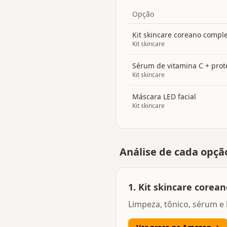
Opção
Kit skincare coreano compl
Kit skincare
Sérum de vitamina C + prote
Kit skincare
Máscara LED facial
Kit skincare
Análise de cada opçã
1
.
Kit skincare corea
Limpeza, tônico, sérum e