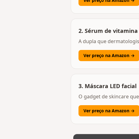
Ver preço na Amazon →
2
.
Sérum de vitamina 
A dupla que dermatologi
Ver preço na Amazon →
3
.
Máscara LED facial
O gadget de skincare que
Ver preço na Amazon →