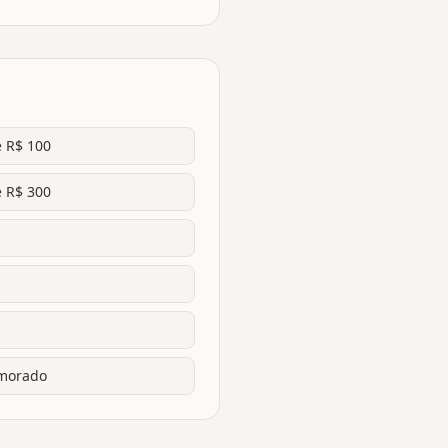
é R$ 100
é R$ 300
amorado