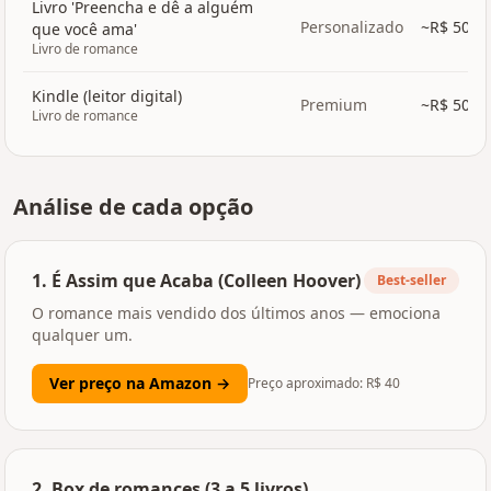
Livro 'Preencha e dê a alguém
Personalizado
~R$
50
que você ama'
Livro de romance
Kindle (leitor digital)
Premium
~R$
500
Livro de romance
Análise de cada opção
1
.
É Assim que Acaba (Colleen Hoover)
Best-seller
O romance mais vendido dos últimos anos — emociona
qualquer um.
Ver preço na Amazon →
Preço aproximado: R$
40
2
.
Box de romances (3 a 5 livros)