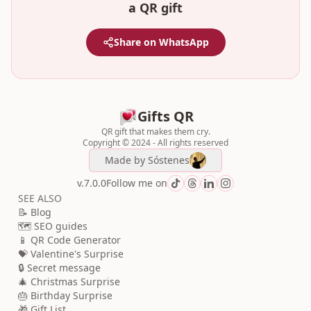
a QR gift
Share on WhatsApp
Gifts QR
QR gift that makes them cry.
Copyright © 2024 - All rights reserved
Made by
Sóstenes
v.7.0.0
Follow me on
SEE ALSO
📝 Blog
🗺️ SEO guides
📱 QR Code Generator
💝 Valentine's Surprise
🔒 Secret message
🎄 Christmas Surprise
🎂 Birthday Surprise
🎁 Gift List