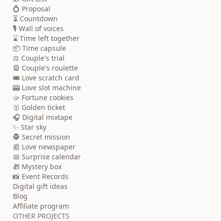
💍 Proposal
⏳ Countdown
🎙️ Wall of voices
⌛ Time left together
📦 Time capsule
⚖️ Couple's trial
🎡 Couple's roulette
🎟️ Love scratch card
🎰 Love slot machine
🥠 Fortune cookies
🥇 Golden ticket
🎧 Digital mixtape
✨ Star sky
🕵️ Secret mission
📰 Love newspaper
📅 Surprise calendar
🎁 Mystery box
📸 Event Records
Digital gift ideas
Blog
Affiliate program
OTHER PROJECTS