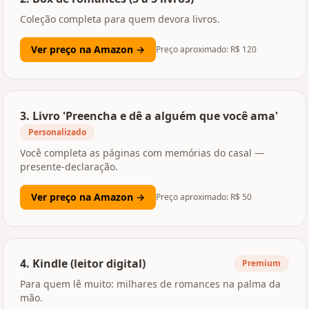
Coleção completa para quem devora livros.
Ver preço na Amazon →
Preço aproximado: R$
120
3
.
Livro 'Preencha e dê a alguém que você ama'
Personalizado
Você completa as páginas com memórias do casal —
presente-declaração.
Ver preço na Amazon →
Preço aproximado: R$
50
4
.
Kindle (leitor digital)
Premium
Para quem lê muito: milhares de romances na palma da
mão.