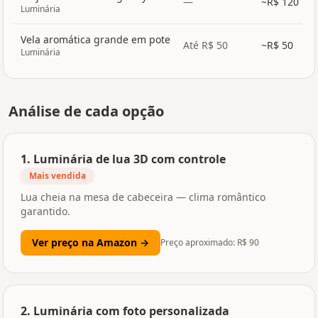
—
~R$
120
Luminária
Vela aromática grande em pote
Até R$ 50
~R$
50
Luminária
Análise de cada opção
1
.
Luminária de lua 3D com controle
Mais vendida
Lua cheia na mesa de cabeceira — clima romântico
garantido.
Ver preço na Amazon →
Preço aproximado: R$
90
2
.
Luminária com foto personalizada