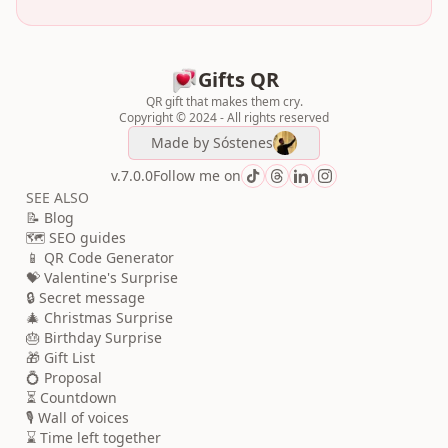
Gifts QR
QR gift that makes them cry.
Copyright © 2024 - All rights reserved
Made by
Sóstenes
v.7.0.0
Follow me on
SEE ALSO
📝 Blog
🗺️ SEO guides
📱 QR Code Generator
💝 Valentine's Surprise
🔒 Secret message
🎄 Christmas Surprise
🎂 Birthday Surprise
🎁 Gift List
💍 Proposal
⏳ Countdown
🎙️ Wall of voices
⌛ Time left together