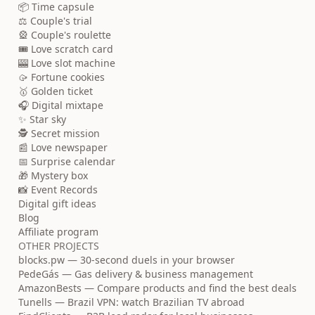
📦 Time capsule
⚖️ Couple's trial
🎡 Couple's roulette
🎟️ Love scratch card
🎰 Love slot machine
🥠 Fortune cookies
🥇 Golden ticket
🎧 Digital mixtape
✨ Star sky
🕵️ Secret mission
📰 Love newspaper
📅 Surprise calendar
🎁 Mystery box
📸 Event Records
Digital gift ideas
Blog
Affiliate program
OTHER PROJECTS
blocks.pw — 30-second duels in your browser
PedeGás — Gas delivery & business management
AmazonBests — Compare products and find the best deals
Tunells — Brazil VPN: watch Brazilian TV abroad