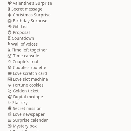
💝 Valentine's Surprise
🔒 Secret message
🎄 Christmas Surprise
🎂 Birthday Surprise
🎁 Gift List
💍 Proposal
⏳ Countdown
🎙️ Wall of voices
⌛ Time left together
📦 Time capsule
⚖️ Couple's trial
🎡 Couple's roulette
🎟️ Love scratch card
🎰 Love slot machine
🥠 Fortune cookies
🥇 Golden ticket
🎧 Digital mixtape
✨ Star sky
🕵️ Secret mission
📰 Love newspaper
📅 Surprise calendar
🎁 Mystery box