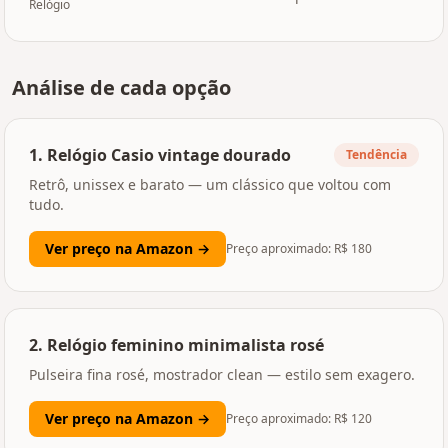
Relógio
Análise de cada opção
1
.
Relógio Casio vintage dourado
Tendência
Retrô, unissex e barato — um clássico que voltou com
tudo.
Ver preço na Amazon →
Preço aproximado: R$
180
2
.
Relógio feminino minimalista rosé
Pulseira fina rosé, mostrador clean — estilo sem exagero.
Ver preço na Amazon →
Preço aproximado: R$
120