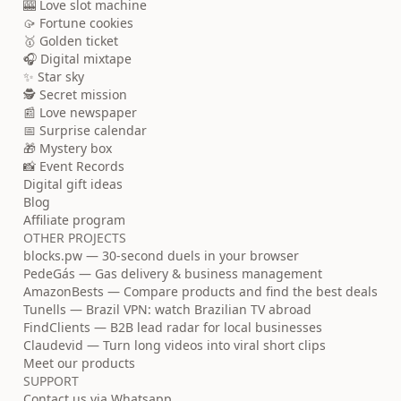
🎰 Love slot machine
🥠 Fortune cookies
🥇 Golden ticket
🎧 Digital mixtape
✨ Star sky
🕵️ Secret mission
📰 Love newspaper
📅 Surprise calendar
🎁 Mystery box
📸 Event Records
Digital gift ideas
Blog
Affiliate program
OTHER PROJECTS
blocks.pw — 30-second duels in your browser
PedeGás — Gas delivery & business management
AmazonBests — Compare products and find the best deals
Tunells — Brazil VPN: watch Brazilian TV abroad
FindClients — B2B lead radar for local businesses
Claudevid — Turn long videos into viral short clips
Meet our products
SUPPORT
Contact us via Whatsapp