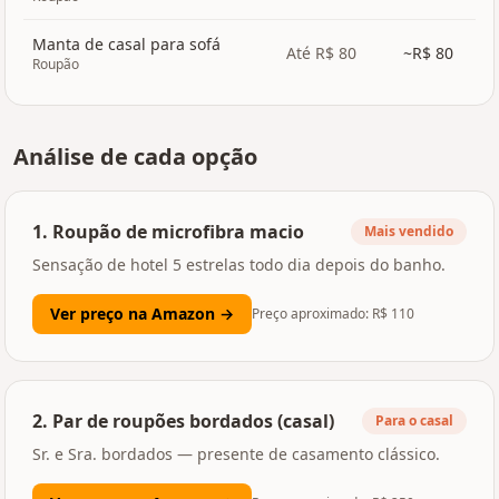
Manta de casal para sofá
Até R$ 80
~R$
80
Roupão
Análise de cada opção
1
.
Roupão de microfibra macio
Mais vendido
Sensação de hotel 5 estrelas todo dia depois do banho.
Ver preço na Amazon →
Preço aproximado: R$
110
2
.
Par de roupões bordados (casal)
Para o casal
Sr. e Sra. bordados — presente de casamento clássico.