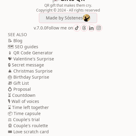
QR gift that makes them cry.
Copyright © 2024 - All rights reserved
Made by
Sóstenes
v.7.0.0
Follow me on
SEE ALSO
📝 Blog
🗺️ SEO guides
📱 QR Code Generator
💝 Valentine's Surprise
🔒 Secret message
🎄 Christmas Surprise
🎂 Birthday Surprise
🎁 Gift List
💍 Proposal
⏳ Countdown
🎙️ Wall of voices
⌛ Time left together
📦 Time capsule
⚖️ Couple's trial
🎡 Couple's roulette
🎟️ Love scratch card