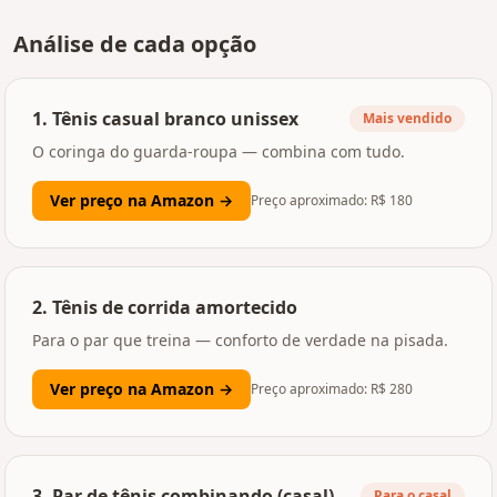
Análise de cada opção
1
.
Tênis casual branco unissex
Mais vendido
O coringa do guarda-roupa — combina com tudo.
Ver preço na Amazon →
Preço aproximado: R$
180
2
.
Tênis de corrida amortecido
Para o par que treina — conforto de verdade na pisada.
Ver preço na Amazon →
Preço aproximado: R$
280
3
.
Par de tênis combinando (casal)
Para o casal