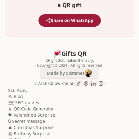
a QR gift
Share on WhatsApp
Gifts QR
QR gift that makes them cry.
Copyright © 2024 - All rights reserved
Made by
Sóstenes
v.7.0.0
Follow me on
SEE ALSO
📝 Blog
🗺️ SEO guides
📱 QR Code Generator
💝 Valentine's Surprise
🔒 Secret message
🎄 Christmas Surprise
🎂 Birthday Surprise