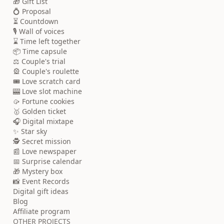
🎁 Gift List
💍 Proposal
⏳ Countdown
🎙️ Wall of voices
⌛ Time left together
📦 Time capsule
⚖️ Couple's trial
🎡 Couple's roulette
🎟️ Love scratch card
🎰 Love slot machine
🥠 Fortune cookies
🥇 Golden ticket
🎧 Digital mixtape
✨ Star sky
🕵️ Secret mission
📰 Love newspaper
📅 Surprise calendar
🎁 Mystery box
📸 Event Records
Digital gift ideas
Blog
Affiliate program
OTHER PROJECTS