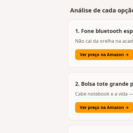
Análise de cada opçã
1
.
Fone bluetooth es
Não cai da orelha na aca
Ver preço na Amazon →
2
.
Bolsa tote grande 
Cabe notebook e a vida —
Ver preço na Amazon →