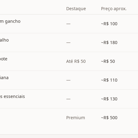
Destaque
Preço aprox.
com gancho
—
~R$
100
balho
—
~R$
180
pote
Até R$ 50
~R$
50
ziana
—
~R$
110
s essenciais
—
~R$
130
Premium
~R$
500