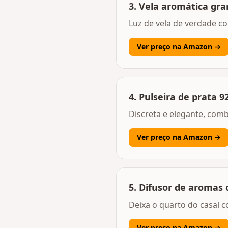
3
.
Vela aromática gr
Luz de vela de verdade 
Ver preço na Amazon →
4
.
Pulseira de prata 9
Discreta e elegante, com
Ver preço na Amazon →
5
.
Difusor de aromas 
Deixa o quarto do casal c
Ver preço na Amazon →