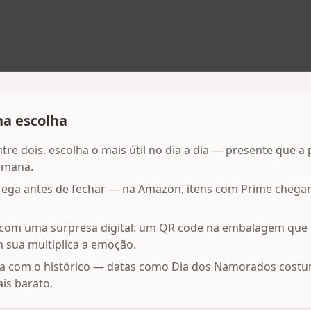
na escolha
ntre dois, escolha o mais útil no dia a dia — presente que 
emana.
trega antes de fechar — na Amazon, itens com Prime chega
co com uma surpresa digital: um QR code na embalagem qu
sua multiplica a emoção.
a com o histórico — datas como Dia dos Namorados costum
is barato.