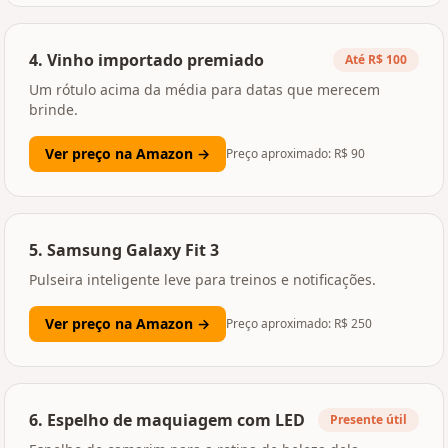
4
.
Vinho importado premiado
Até R$ 100
Um rótulo acima da média para datas que merecem
brinde.
Ver preço na Amazon →
Preço aproximado: R$
90
5
.
Samsung Galaxy Fit 3
Pulseira inteligente leve para treinos e notificações.
Ver preço na Amazon →
Preço aproximado: R$
250
6
.
Espelho de maquiagem com LED
Presente útil