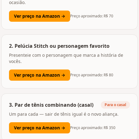
ocasião.
Ver preço na Amazon →
Preço aproximado: R$
70
2
.
Pelúcia Stitch ou personagem favorito
Presenteie com o personagem que marca a história de
vocês.
Ver preço na Amazon →
Preço aproximado: R$
80
3
.
Par de tênis combinando (casal)
Para o casal
Um para cada — sair de tênis igual é o novo aliança.
Ver preço na Amazon →
Preço aproximado: R$
350