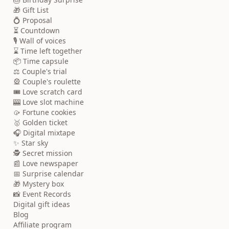
🎁 Gift List
💍 Proposal
⏳ Countdown
🎙️ Wall of voices
⌛ Time left together
📦 Time capsule
⚖️ Couple's trial
🎡 Couple's roulette
🎟️ Love scratch card
🎰 Love slot machine
🥠 Fortune cookies
🥇 Golden ticket
🎧 Digital mixtape
✨ Star sky
🕵️ Secret mission
📰 Love newspaper
📅 Surprise calendar
🎁 Mystery box
📸 Event Records
Digital gift ideas
Blog
Affiliate program