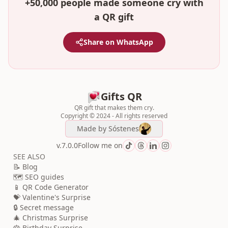
+50,000 people made someone cry with
a QR gift
Share on WhatsApp
Gifts QR
QR gift that makes them cry.
Copyright © 2024 - All rights reserved
Made by
Sóstenes
v.7.0.0
Follow me on
SEE ALSO
📝 Blog
🗺️ SEO guides
📱 QR Code Generator
💝 Valentine's Surprise
🔒 Secret message
🎄 Christmas Surprise
🎂 Birthday Surprise