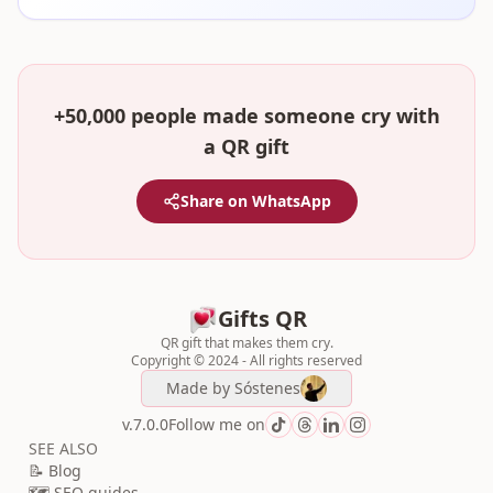
+50,000 people made someone cry with
a QR gift
Share on WhatsApp
Gifts QR
QR gift that makes them cry.
Copyright © 2024 - All rights reserved
Made by
Sóstenes
v.7.0.0
Follow me on
SEE ALSO
📝 Blog
🗺️ SEO guides