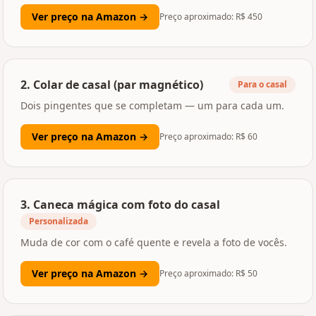
Ver preço na Amazon →
Preço aproximado: R$
450
2
.
Colar de casal (par magnético)
Para o casal
Dois pingentes que se completam — um para cada um.
Ver preço na Amazon →
Preço aproximado: R$
60
3
.
Caneca mágica com foto do casal
Personalizada
Muda de cor com o café quente e revela a foto de vocês.
Ver preço na Amazon →
Preço aproximado: R$
50