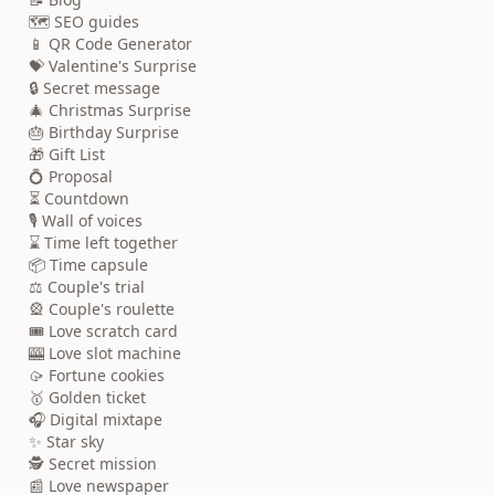
🗺️ SEO guides
📱 QR Code Generator
💝 Valentine's Surprise
🔒 Secret message
🎄 Christmas Surprise
🎂 Birthday Surprise
🎁 Gift List
💍 Proposal
⏳ Countdown
🎙️ Wall of voices
⌛ Time left together
📦 Time capsule
⚖️ Couple's trial
🎡 Couple's roulette
🎟️ Love scratch card
🎰 Love slot machine
🥠 Fortune cookies
🥇 Golden ticket
🎧 Digital mixtape
✨ Star sky
🕵️ Secret mission
📰 Love newspaper