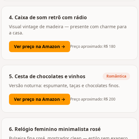
4
.
Caixa de som retrô com rádio
Visual vintage de madeira — presente com charme para
a casa.
Ver preço na Amazon →
Preço aproximado: R$
180
5
.
Cesta de chocolates e vinhos
Romântica
Versão noturna: espumante, taças e chocolates finos.
Ver preço na Amazon →
Preço aproximado: R$
200
6
.
Relógio feminino minimalista rosé
Pulseira fina rosé, mostrador clean — estilo sem exagero.