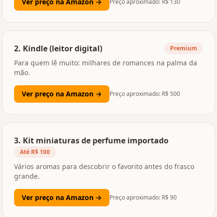
Ver preço na Amazon →
Preço aproximado: R$
130
2
.
Kindle (leitor digital)
Premium
Para quem lê muito: milhares de romances na palma da
mão.
Ver preço na Amazon →
Preço aproximado: R$
500
3
.
Kit miniaturas de perfume importado
Até R$ 100
Vários aromas para descobrir o favorito antes do frasco
grande.
Ver preço na Amazon →
Preço aproximado: R$
90