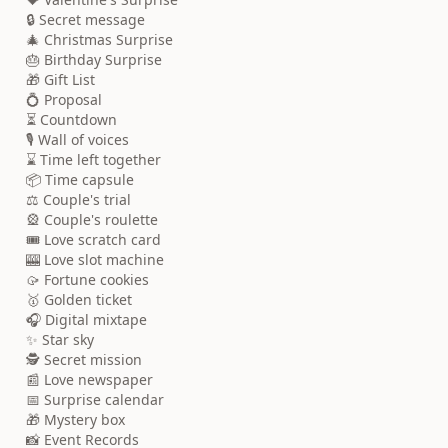
🔒 Secret message
🎄 Christmas Surprise
🎂 Birthday Surprise
🎁 Gift List
💍 Proposal
⏳ Countdown
🎙️ Wall of voices
⌛ Time left together
📦 Time capsule
⚖️ Couple's trial
🎡 Couple's roulette
🎟️ Love scratch card
🎰 Love slot machine
🥠 Fortune cookies
🥇 Golden ticket
🎧 Digital mixtape
✨ Star sky
🕵️ Secret mission
📰 Love newspaper
📅 Surprise calendar
🎁 Mystery box
📸 Event Records