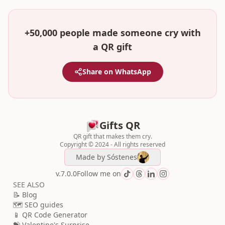
+50,000 people made someone cry with
a QR gift
Share on WhatsApp
Gifts QR
QR gift that makes them cry.
Copyright © 2024 - All rights reserved
Made by
Sóstenes
v.7.0.0
Follow me on
SEE ALSO
📝 Blog
🗺️ SEO guides
📱 QR Code Generator
💝 Valentine's Surprise