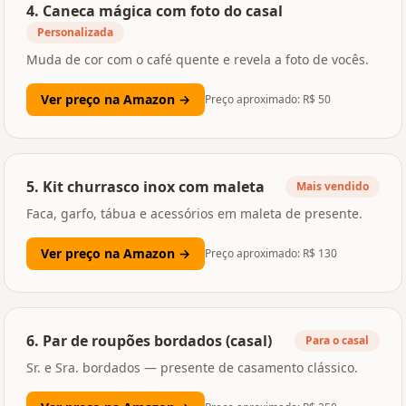
4
.
Caneca mágica com foto do casal
Personalizada
Muda de cor com o café quente e revela a foto de vocês.
Ver preço na Amazon →
Preço aproximado: R$
50
5
.
Kit churrasco inox com maleta
Mais vendido
Faca, garfo, tábua e acessórios em maleta de presente.
Ver preço na Amazon →
Preço aproximado: R$
130
6
.
Par de roupões bordados (casal)
Para o casal
Sr. e Sra. bordados — presente de casamento clássico.