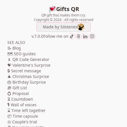
Gifts QR
QR gift that makes them cry.
Copyright © 2024 - All rights reserved
Made by
Sóstenes
v.7.0.0
Follow me on
SEE ALSO
📝 Blog
🗺️ SEO guides
📱 QR Code Generator
💝 Valentine's Surprise
🔒 Secret message
🎄 Christmas Surprise
🎂 Birthday Surprise
🎁 Gift List
💍 Proposal
⏳ Countdown
🎙️ Wall of voices
⌛ Time left together
📦 Time capsule
⚖️ Couple's trial