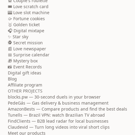
🎡 Couple's roulette
🎟️ Love scratch card
🎰 Love slot machine
🥠 Fortune cookies
🥇 Golden ticket
🎧 Digital mixtape
✨ Star sky
🕵️ Secret mission
📰 Love newspaper
📅 Surprise calendar
🎁 Mystery box
📸 Event Records
Digital gift ideas
Blog
Affiliate program
OTHER PROJECTS
blocks.pw — 30-second duels in your browser
PedeGás — Gas delivery & business management
AmazonBests — Compare products and find the best deals
Tunells — Brazil VPN: watch Brazilian TV abroad
FindClients — B2B lead radar for local businesses
Claudevid — Turn long videos into viral short clips
Meet our products