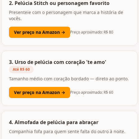
2
.
Pelúcia Stitch ou personagem favorito
Presenteie com o personagem que marca a história de
vocês.
Ver preço na Amazon →
Preço aproximado: R$
80
3
.
Urso de pelúcia com coração 'te amo'
Até R$ 60
Tamanho médio com coração bordado — direto ao ponto.
Ver preço na Amazon →
Preço aproximado: R$
60
4
.
Almofada de pelúcia para abraçar
Companhia fofa para quem sente falta do outro à noite.