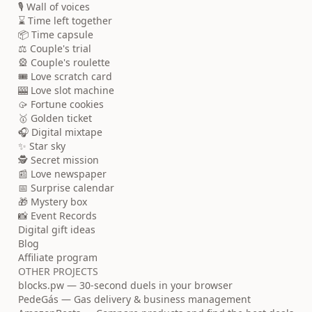
🎙️ Wall of voices
⌛ Time left together
📦 Time capsule
⚖️ Couple's trial
🎡 Couple's roulette
🎟️ Love scratch card
🎰 Love slot machine
🥠 Fortune cookies
🥇 Golden ticket
🎧 Digital mixtape
✨ Star sky
🕵️ Secret mission
📰 Love newspaper
📅 Surprise calendar
🎁 Mystery box
📸 Event Records
Digital gift ideas
Blog
Affiliate program
OTHER PROJECTS
blocks.pw — 30-second duels in your browser
PedeGás — Gas delivery & business management