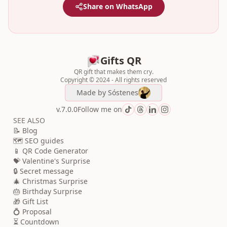
Share on WhatsApp
Gifts QR
QR gift that makes them cry.
Copyright © 2024 - All rights reserved
Made by
Sóstenes
v.7.0.0
Follow me on
SEE ALSO
📝 Blog
🗺️ SEO guides
📱 QR Code Generator
💝 Valentine's Surprise
🔒 Secret message
🎄 Christmas Surprise
🎂 Birthday Surprise
🎁 Gift List
💍 Proposal
⏳ Countdown