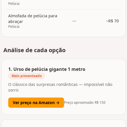
Pelúcia
Almofada de pelúcia para
—
~R$
70
abraçar
Pelúcia
Análise de cada opção
1
.
Urso de pelúcia gigante 1 metro
Mais presenteado
O clássico das surpresas românticas — impossível não
sorrir.
Ver preço na Amazon →
Preço aproximado: R$
150