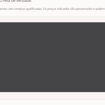
 nela de verdade.
os com compras qualificadas. Os preços indicados são aproximados e podem v