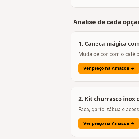
Análise de cada opçã
1
.
Caneca mágica com 
Muda de cor com o café qu
Ver preço na Amazon →
2
.
Kit churrasco inox
Faca, garfo, tábua e aces
Ver preço na Amazon →