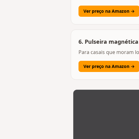
Ver preço na Amazon →
6
.
Pulseira magnética 
Para casais que moram lo
Ver preço na Amazon →