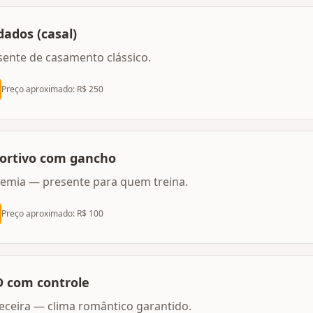
ados (casal)
sente de casamento clássico.
Preço aproximado: R$
250
portivo com gancho
demia — presente para quem treina.
Preço aproximado: R$
100
D com controle
eceira — clima romântico garantido.