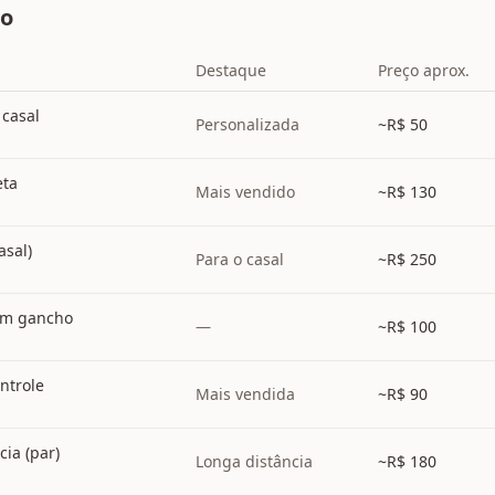
do
Destaque
Preço aprox.
 casal
Personalizada
~R$
50
eta
Mais vendido
~R$
130
asal)
Para o casal
~R$
250
com gancho
—
~R$
100
ntrole
Mais vendida
~R$
90
cia (par)
Longa distância
~R$
180