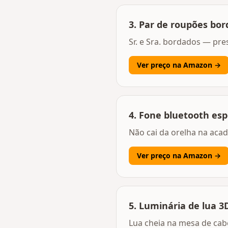
3
.
Par de roupões bord
Sr. e Sra. bordados — pre
Ver preço na Amazon →
4
.
Fone bluetooth es
Não cai da orelha na aca
Ver preço na Amazon →
5
.
Luminária de lua 3
Lua cheia na mesa de cab